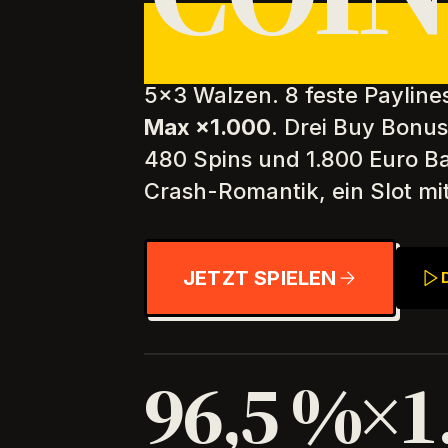
5×3 Walzen. 8 feste Payline
Max ×1.000
. Drei Buy Bonus
480 Spins und 1.800 Euro Ba
Crash-Romantik, ein Slot mi
JETZT SPIELEN
96,5 %
×1