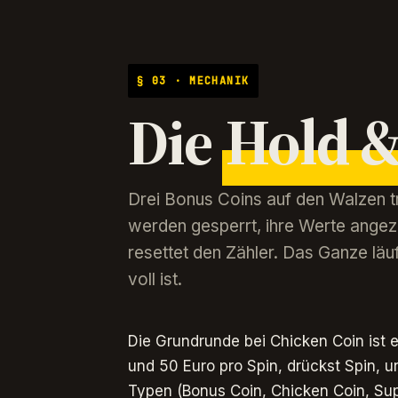
§ 03 · MECHANIK
Die
Hold 
Drei Bonus Coins auf den Walzen t
werden gesperrt, ihre Werte angez
resettet den Zähler. Das Ganze läuf
voll ist.
Die Grundrunde bei Chicken Coin ist e
und 50 Euro pro Spin, drückst Spin, u
Typen (Bonus Coin, Chicken Coin, Supe