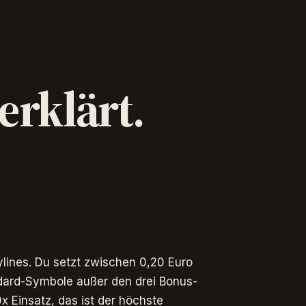
rklärt.
ylines. Du setzt zwischen 0,20 Euro
andard-Symbole außer den drei Bonus-
x Einsatz, das ist der höchste