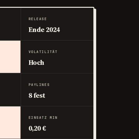
RELEASE
Ende 2024
VOLATILITÄT
Hoch
PAYLINES
8 fest
EINSATZ MIN
0,20 €