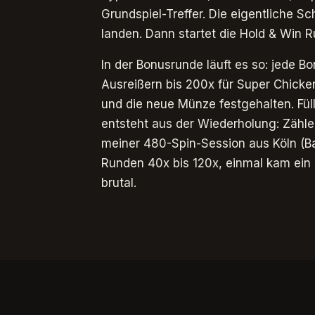
Grundspiel-Treffer. Die eigentliche S
landen. Dann startet die Hold & Win R
In der Bonusrunde läuft es so: jede B
Ausreißern bis 200x für Super Chicken
und die neue Münze festgehalten. Fül
entsteht aus der Wiederholung: Zähler
meiner 480-Spin-Session aus Köln (Ba
Runden 40x bis 120x, einmal kam ein 3
brutal.