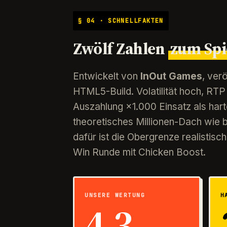
§ 04 · SCHNELLFAKTEN
Zwölf Zahlen
zum Spi
Entwickelt von
InOut Games
, ver
HTML5-Build. Volatilität hoch, RT
Auszahlung ×1.000 Einsatz als har
theoretisches Millionen-Dach wie 
dafür ist die Obergrenze realistisch
Win Runde mit Chicken Boost.
UNSERE WERTUNG
H
4,3