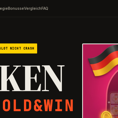
tegie
Bonusse
Vergleich
FAQ
SLOT NICHT CRASH
CKEN
HOLD&WIN