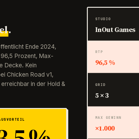
STUDIO
el
.
InOut Games
öffentlicht Ende 2024,
RTP
P 96,5 Prozent, Max-
96,5 %
te Decke. Kein
bei Chicken Road v1,
 erreichbar in der Hold &
GRID
5 × 3
MAX GEWINN
AUSVORTEIL
3,5 %
×1.000